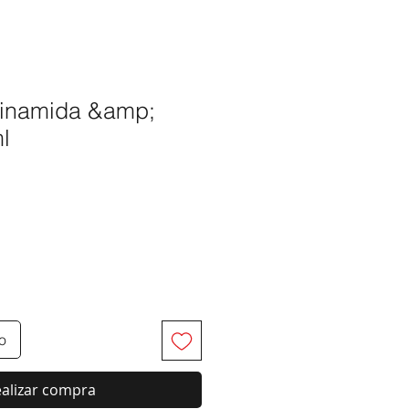
™
cinamida &amp;
l
ecio
to
alizar compra