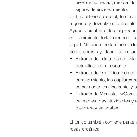
nivel de humedad, mejorando s
signos de envejecimiento.
Unifica el tono de la piel, ilumin
regenera y devuelve el brillo salu
Ayuda a estabilizar la piel prope
enrojecimiento, fortaleciendo la 
la piel. Niacinamide también red
de los poros, ayudando con el acn
Extracto de ortiga
- rico en vit
detoxificante, refrescante.
Extracto de espirulina
- rico e
enrojecimiento, los capilares r
es calmante, tonifica la piel y 
Extracto de Manjista
-
w
Con su
calmantes, desintoxicantes y 
piel clara y saludable.
El tónico también contiene panten
rosas orgánica.