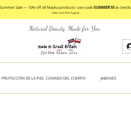
 Summer Sale — 10% off all Mayka products -use code
SUMMER10
at check
valid until 31th August
Natural Beauty, Made for You
forYou Since 2015
PROTECCIÓN DE LA PIEL
CUIDADO DEL CUERPO
JABONES