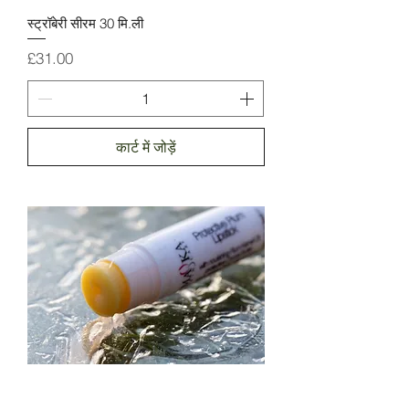
स्ट्रॉबेरी सीरम 30 मि.ली
मूल्य
£31.00
कार्ट में जोड़ें