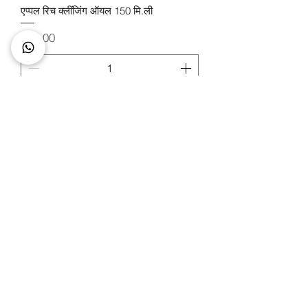
एप्पल रिच क्लींजिंग ऑयल 150 मि.ली
मूल्य
£21.00
कार्ट में जोड़ें