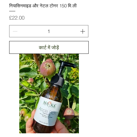
नियासिनमाइड और नेटल टोनर 150 मि.ली
मूल्य
£22.00
कार्ट में जोड़ें