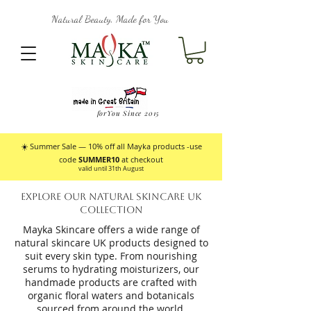
Natural Beauty, Made for You
forYou Since 2015
☀️ Summer Sale — 10% off all Mayka products -use
code
SUMMER10
at checkout
valid until 31th August
Explore Our Natural Skincare UK
Collection
Mayka Skincare offers a wide range of
natural skincare UK products designed to
suit every skin type. From nourishing
serums to hydrating moisturizers, our
handmade products are crafted with
organic floral waters and botanicals
sourced from around the world.