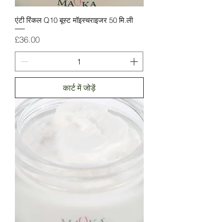
एंटी रिंकल Q10 बूस्ट मॉइस्चराइजर 50 मि.ली
मूल्य
£36.00
कार्ट में जोड़ें