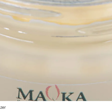
zer
Ātrais skats