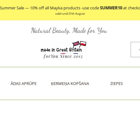
 Summer Sale — 10% off all Mayka products -use code
SUMMER10
at check
valid until 31th August
Natural Beauty, Made for You
forYou Since 2015
ĀDAS APRŪPE
ĶERMEŅA KOPŠANA
ZIEPES