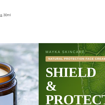
ms
30ml