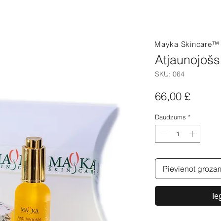
Mayka Skincare
Atjaunojošs
SKU: 064
Cena
66,00 £
Daudzums
*
Pievienot groza
Ie