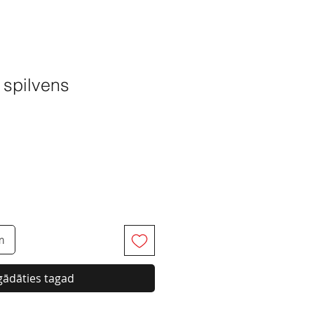
™
 spilvens
m
gādāties tagad