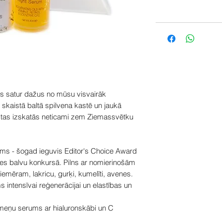
s satur dažus no mūsu visvairāk
skaistā baltā spilvena kastē un jaukā
ai tas izskatās neticami zem Ziemassvētku
ms - šogad ieguvis Editor's Choice Award
es balvu konkursā. Pilns ar nomierinošām
mēram, lakricu, gurķi, kumelīti, avenes.
intensīvai reģenerācijai un elastības un
emeņu serums ar hialuronskābi un C