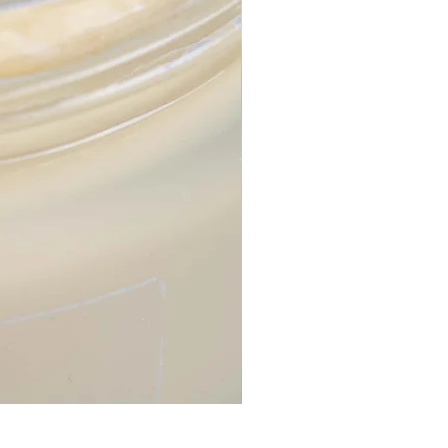
C vitamīna Boost mitrinātāj