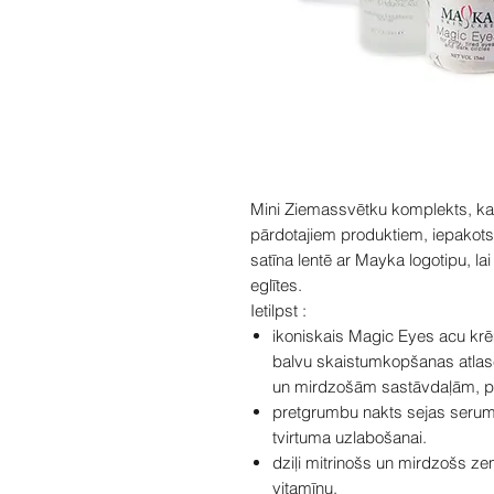
Mini Ziemassvētku komplekts, ka
pārdotajiem produktiem, iepakots 
satīna lentē ar Mayka logotipu, l
eglītes.
Ietilpst :
ikoniskais Magic Eyes acu krē
balvu skaistumkopšanas atlas
un mirdzošām sastāvdaļām, pie
pretgrumbu nakts sejas serums 
tvirtuma uzlabošanai.
dziļi mitrinošs un mirdzošs z
vitamīnu.