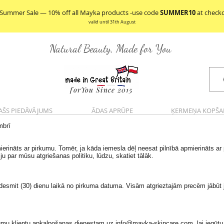
 Summer Sale — 10% off all Mayka products -use code
SUMMER10
at check
valid until 31th August
Natural Beauty, Made for You
forYou Since 2015
AŠS PIEDĀVĀJUMS
ĀDAS APRŪPE
ĶERMEŅA KOPŠA
mbrī
rināts ar pirkumu. Tomēr, ja kāda iemesla dēļ neesat pilnībā apmierināts ar 
u par mūsu atgriešanas politiku, lūdzu, skatiet tālāk.
sdesmit (30) dienu laikā no pirkuma datuma. Visām atgrieztajām precēm jābūt
ņojumu klientu apkalpošanas dienestam uz
info@mayka-skincare.com
, lai iegū