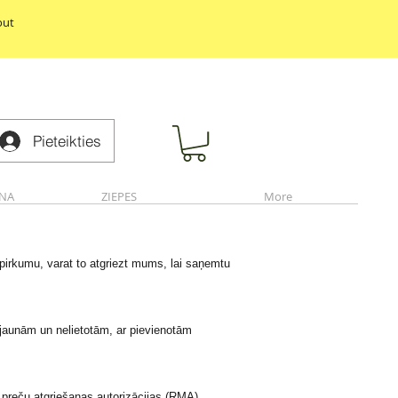
out
Pieteikties
NA
ZIEPES
More
pirkumu, varat to atgriezt mums, lai saņemtu
 jaunām un nelietotām, ar pievienotām
tu preču atgriešanas autorizācijas (RMA)