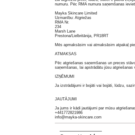
numuru. Pēc RMA numura saņemšanas ievietojie
Mayka Skincare Limited
Uzmanību: Atgriežas
RMA Nr.
234
Marsh Lane
Prestona/Lielbritānija, PR18RT
Mēs apmaksāsim vai atmaksāsim atpakaļ pi
ATMAKSAS
Pēc atgriešanas saņemšanas un preces stāvok
saņemšanas, lai apstrādātu jūsu atgriešanas 
IZŅĒMUMI
Ja izstrādājumi ir bojāti vai bojāti, lūdzu, 
JAUTĀJUMI
Ja jums ir kādi jautājumi par mūsu atgriešanas
+441772821986
info@mayka-skincare.com