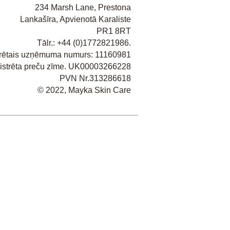
234 Marsh Lane, Prestona
Lankašīra, Apvienotā Karaliste
PR1 8RT
Tālr.: +44 (0)
1772821986
.
rētais uzņēmuma numurs: 11160981
ģistrēta preču zīme. UK00003266228
PVN Nr.313286618
​© 2022, Mayka Skin Care