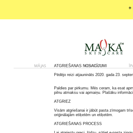
☀️
MĀJAS
KONTAKTI
ĪP
ATGRIEŠANAS NOSACĪJUMI
Pēdējo reizi atjaunināts 2020. gada 23. septe
Paldies par pirkumu. Mēs ceram, ka esat apmie
pilnu atmaksu vai apmaiņu. Plašāku informācij
ATGRIEZ
Visām atgriešanai ir jābūt pasta zīmogam trī
oriģinālajām etiķetēm un etiķetēm.
ATGRIEŠANAS PROCESS
Lai atgrieztu preci, lūdzu, sūtiet e-pasta zi