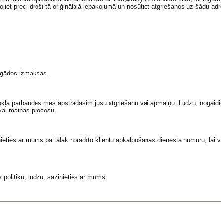
t preci droši tā oriģinālajā iepakojumā un nosūtiet atgriešanos uz šādu adr
egādes izmaksas.
ļa pārbaudes mēs apstrādāsim jūsu atgriešanu vai apmaiņu. Lūdzu, nogaidie
vai maiņas procesu.
sazinieties ar mums pa tālāk norādīto klientu apkalpošanas dienesta numuru, l
 politiku, lūdzu, sazinieties ar mums: