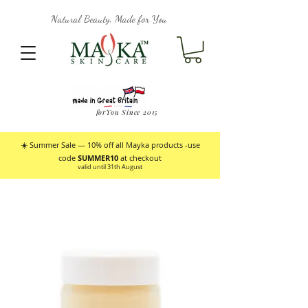
Natural Beauty, Made for You
forYou Since 2015
☀️ Summer Sale — 10% off all Mayka products -use
code
SUMMER10
at checkout
valid until 31th August