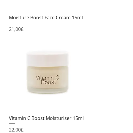
Moisture Boost Face Cream 15ml
Price
21,00£
Vitamin C Boost Moisturiser 15ml
Price
22,00£