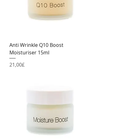
Anti Wrinkle Q10 Boost
Moisturiser 15ml
Price
21,00£