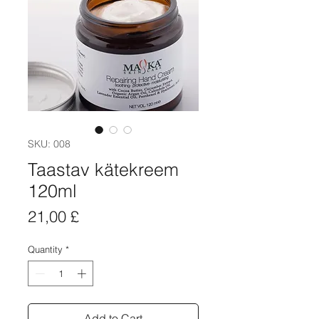
SKU: 008
Taastav kätekreem
120ml
Price
21,00 £
Quantity
*
Add to Cart