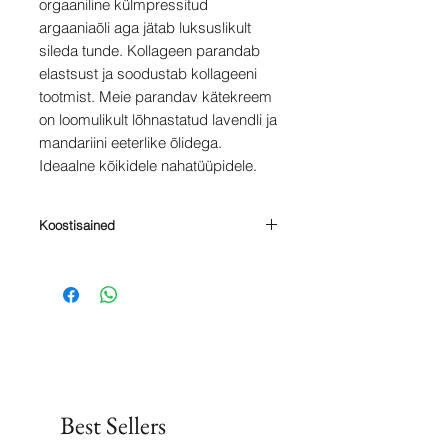
orgaaniline külmpressitud
argaaniaõli aga jätab luksuslikult
sileda tunde. Kollageen parandab
elastsust ja soodustab kollageeni
tootmist. Meie parandav kätekreem
on loomulikult lõhnastatud lavendli ja
mandariini eeterlike õlidega.
Ideaalne kõikidele nahatüüpidele.
Koostisained
Lavandula Angustifolia (Lavendel)
lillevesi, Calendula Officinalis
(Calendula õied), mis on
infundeeritud Helianthus Annuse
(päevalille) õlis, Argania Spinosa
(Argaania) õli, Cetearyl Olivate,
Sorbitan Olivaat, Butyrospermum
parkii (shea) või, PerseA glütseriinid
Best Sellers
õli, Cucumis Sativus (kurgi)