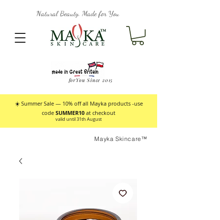
Natural Beauty, Made for You
forYou Since 2015
☀️ Summer Sale — 10% off all Mayka products -use
code
SUMMER10
at checkout
valid until 31th August
Mayka Skincare™