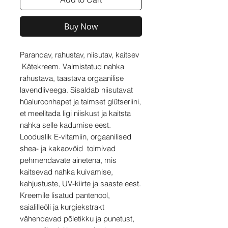
Buy Now
Parandav, rahustav, niisutav, kaitsev
Kätekreem. Valmistatud nahka
rahustava, taastava orgaanilise
lavendliveega. Sisaldab niisutavat
hüaluroonhapet ja taimset glütseriini,
et meelitada ligi niiskust ja kaitsta
nahka selle kadumise eest.
Looduslik E-vitamiin, orgaanilised
shea- ja kakaovõid toimivad
pehmendavate ainetena, mis
kaitsevad nahka kuivamise,
kahjustuste, UV-kiirte ja saaste eest.
Kreemile lisatud pantenool,
saialilleõli ja kurgiekstrakt
vähendavad põletikku ja punetust,