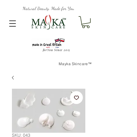
Natural Beauty, Made for You
forYou Since 2015
Mayka Skincare™
SKU: 043