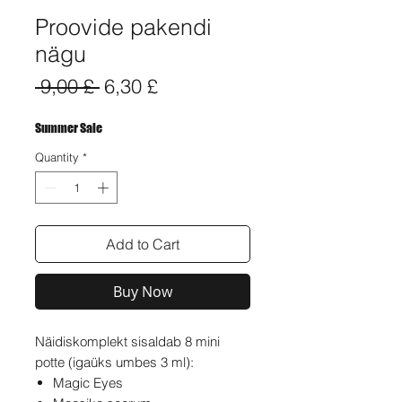
Proovide pakendi
nägu
Regular
Sale
 9,00 £ 
6,30 £
Price
Price
Summer Sale
Quantity
*
Add to Cart
Buy Now
Näidiskomplekt sisaldab 8 mini
potte (igaüks umbes 3 ml):
Magic Eyes