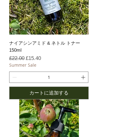
ナイアシンアミド & ネトル トナー
150ml
通常価格
セール価格
£22.00
£15.40
Summer Sale
カートに追加する