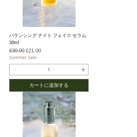
バランシング ナイト フェイス セラム
30ml
通常価格
セール価格
£30.00
£21.00
Summer Sale
カートに追加する