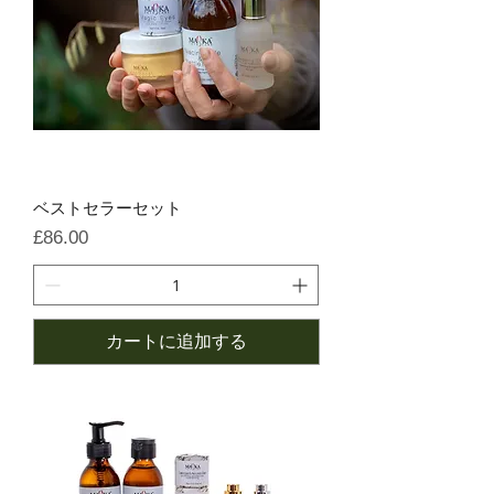
ベストセラーセット
価格
£86.00
カートに追加する