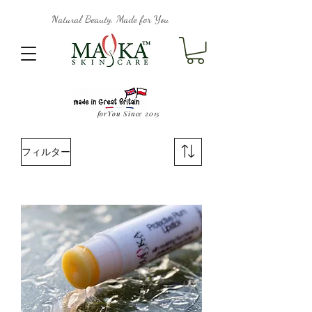
Natural Beauty, Made for You
forYou Since 2015
フィルター