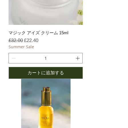
マジック アイズ クリーム 15ml
通常価格
セール価格
£32.00
£22.40
Summer Sale
カートに追加する