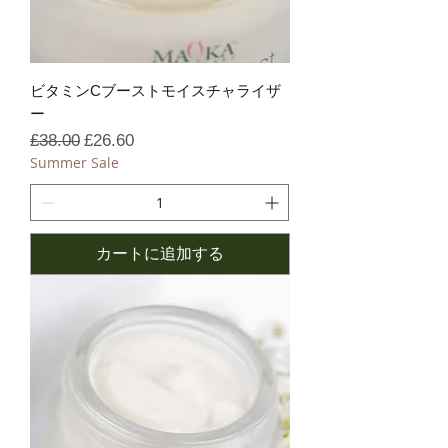
ビタミンCブーストモイスチャライザ
ー
通常価格
セール価格
£38.00
£26.60
Summer Sale
カートに追加する