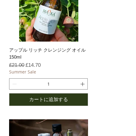
アップル リッチ クレンジング オイル
150ml
通常価格
セール価格
£21.00
£14.70
Summer Sale
カートに追加する