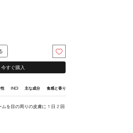
る
今すぐ購入
合性
INCI
主な成分
食感と香り
のクリームを目の周りの皮膚に 1 日 2 回