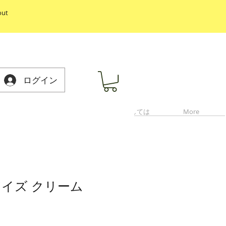
out
ログイン
イプ
Hair
私たちに関しては
More
™
アイズ クリーム