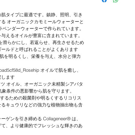
の肌タイプに最適です。鎮静、照明、引き
る オーガニックカモミールウォーターと
ラベンダーウォーターで作られています。
を与えるオイルが豊富に含まれています。
 Argan 肌を滑らかにし、若返らせ、再生させるため
ゴールドと呼ばれることがよくあります
 肌を明るくし、栄養を与え、水分と弾力
-136bad5cf58d_Rosehip オイルで肌を癒し、
戻します
ッツ オイル、オーガニック未精製シアバタ
や気象条件の悪影響から肌を守ります。
明るくするための殺菌剤や明るくするリコリス
せるキュウリなどの強力な植物抽出物も含
を引き締める Collageneer® は、
げて、より健康的でフレッシュな輝きのあ