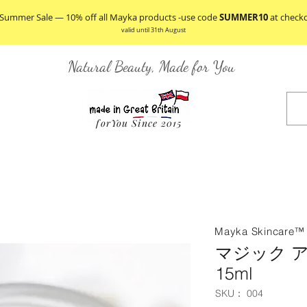
 Summer Sale — 10% off all Mayka products -use code
SUMMER10
at check
valid until 31th August
Natural Beauty, Made for You
forYou Since 2015
スキンケア
ボディケア
ソープ
私の肌タ
Mayka Skincare
マジック 
15ml
SKU： 004