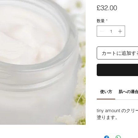
価
£32.00
格
数量
*
カートに追加す
使い方
肌への適
tiny amount 
塗ります。