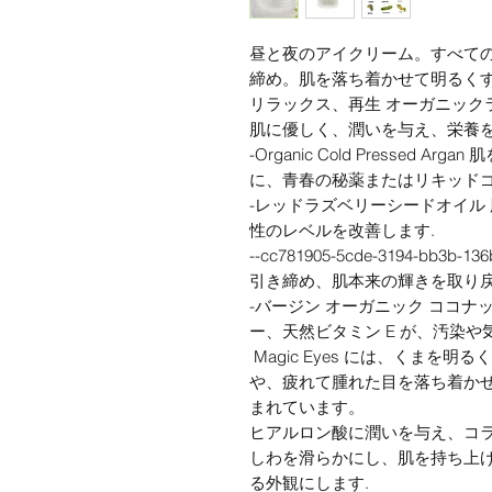
昼と夜のアイクリーム。すべて
締め。肌を落ち着かせて明るくす
リラックス、再生 オーガニック
肌に優しく、潤いを与え、栄養
-Organic Cold Pressed
に、青春の秘薬またはリキッド
-レッドラズベリーシードオイル
性のレベルを改善します.
--cc781905-5cde-3194-bb3b
引き締め、肌本来の輝きを取り
-バージン オーガニック ココナ
ー、天然ビタミン E が、汚染
Magic Eyes には、くまを
や、疲れて腫れた目を落ち着か
まれています。
ヒアルロン酸に潤いを与え、コラーゲン
しわを滑らかにし、肌を持ち上
る外観にします.