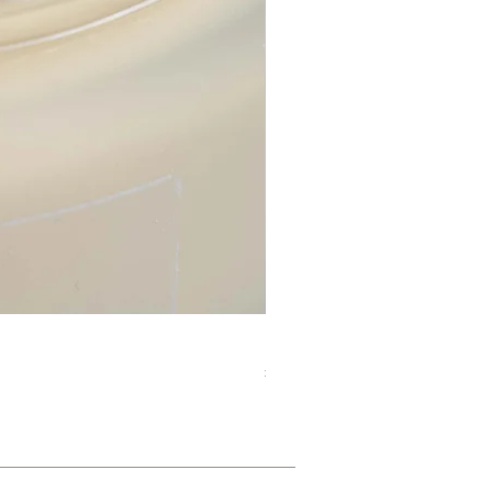
ビタミンCブーストモイスチ
価格
£38.00