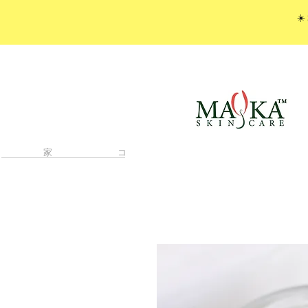
☀️
家
コンタクト
特別なオファー