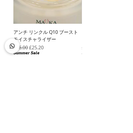
アンチ リンクル Q10 ブースト
ビタミンCブーストモイ
モイスチャライザー
ライザー
通常価格
セール価格
通常価格
£36.00
£25.20
£38.00
Summer Sale
Summer Sale
マイカ スキンケア リミテッド
234マーシュレーン、プレストン
ランカシャー、イギリス
PR1 8RT