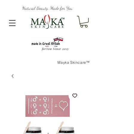
Natural Beauty, Made for You
forYou Since 2015
Mayka Skincare™