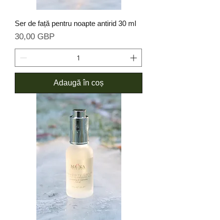
Ser de față pentru noapte antirid 30 ml
Preț
30,00 GBP
Adaugă în coș