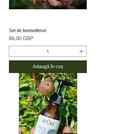
Set de bestselleruri
Preț
86,00 GBP
Adaugă în coș