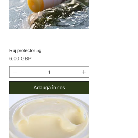
Ruj protector 5g
Preț
6,00 GBP
Adaugă în coș