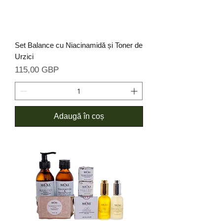
Set Balance cu Niacinamidă și Toner de
Urzici
Preț
115,00 GBP
Adaugă în coș