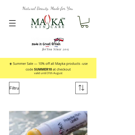
Natural Beauty, Made for You
forYou Since 2015
☀️ Summer Sale — 10% off all Mayka products -use
code
SUMMER10
at checkout
valid until 31th August
Filtru