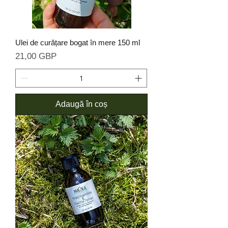
Ulei de curățare bogat în mere 150 ml
Preț
21,00 GBP
Adaugă în coș