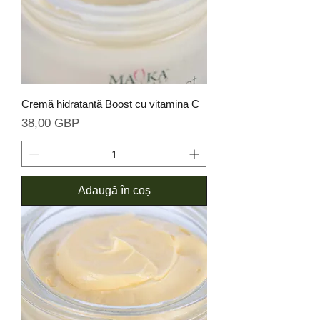
Cremă hidratantă Boost cu vitamina C
Preț
38,00 GBP
Adaugă în coș