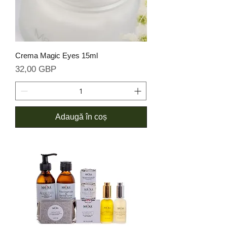
Crema Magic Eyes 15ml
Preț
32,00 GBP
Adaugă în coș