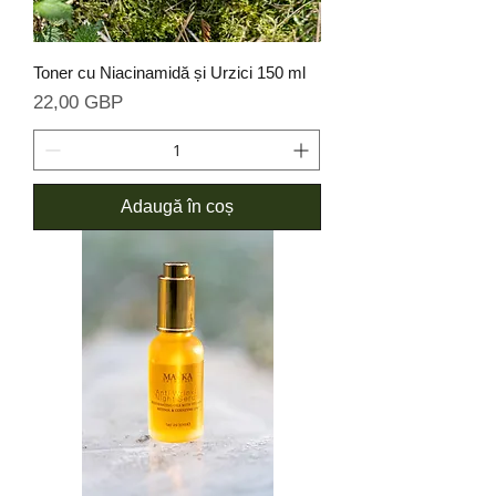
Toner cu Niacinamidă și Urzici 150 ml
Preț
22,00 GBP
Adaugă în coș