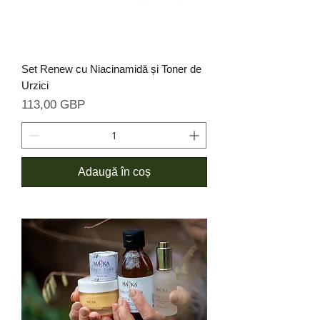
Set Renew cu Niacinamidă și Toner de
Urzici
Preț
113,00 GBP
Adaugă în coș