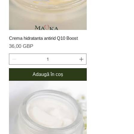
Crema hidratanta antirid Q10 Boost
Preț
36,00 GBP
Adaugă în coș