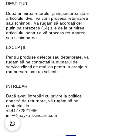
RESTITURI
După primirea returului și inspectarea stării
articolului dvs., vă vom procesa returnarea
sau schimbul. Vă rugăm să acordați cel
puțin paisprezece (14) zile de la primirea
articolului pentru a vă procesa returnarea
sau schimbarea.
EXCEPȚII
Pentru produse defecte sau deteriorate, vă
rugăm să ne contactați la numărul de
service clienți de mai jos pentru a aranja o
rambursare sau un schimb.
ÎNTREBĂRI
Dacă aveți întrebări cu privire la politica
noastră de returnare, vă rugăm să ne
contactați la:
+441772821986
info@mayka-skincare.com