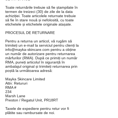
Toate returnările trebuie să fie ștampilate în
termen de treizeci (30) de zile de la data
achiziției. Toate articolele returnate trebuie
să fie în stare nouă și nefolosită, cu toate
etichetele și etichetele originale atașate.
PROCESUL DE RETURNARE
Pentru a returna un articol, vă rugăm să
trimiteți un e-mail la serviciul pentru clienți la
info@mayka-skincare.com
pentru a obține
un număr de autorizare pentru returnarea
mărfurilor (RMA). După ce primiți un număr
RMA, puneți articolul în siguranță în
ambalajul original și trimiteți returnarea prin
poștă la următoarea adresă:
Mayka Skincare Limited
Attn: Retururi
RMA #
234
Marsh Lane
Preston / Regatul Unit, PR18RT
Taxele de expediere pentru retur vor fi
plătite sau rambursate de noi.