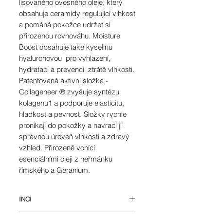
lisovaného ovesného oleje, který
obsahuje ceramidy regulující vlhkost
a pomáhá pokožce udržet si
přirozenou rovnováhu. Moisture
Boost obsahuje také kyselinu
hyaluronovou pro vyhlazení,
hydrataci a prevenci ztrátě vlhkosti.
Patentovaná aktivní složka -
Collageneer ® zvyšuje syntézu
kolagenu1 a podporuje elasticitu,
hladkost a pevnost. Složky rychle
pronikají do pokožky a navrací jí
správnou úroveň vlhkosti a zdravý
vzhled. Přirozeně vonící
esenciálními oleji z heřmánku
římského a Geranium.
INCI
Lavandula Angustifolia (levandule)