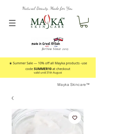
Natural Beauty, Made for You
forYou Since 2015
☀️ Summer Sale — 10% off all Mayka products -use
code
SUMMER10
at checkout
valid until 31th August
Mayka Skincare™