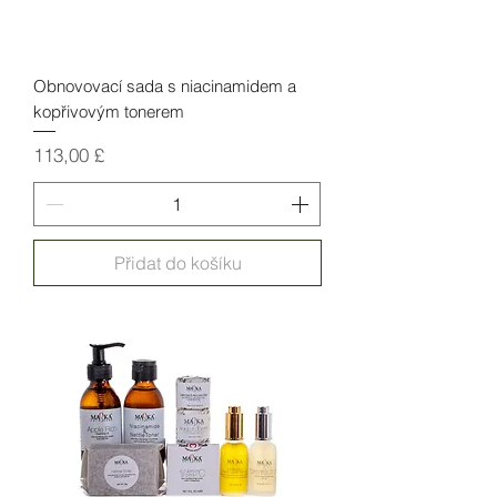
Obnovovací sada s niacinamidem a
kopřivovým tonerem
Cena
113,00 £
Přidat do košíku