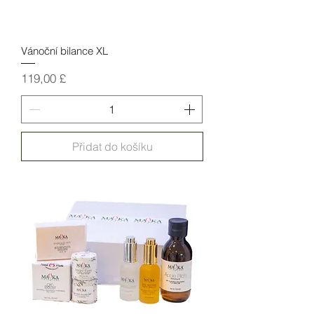
Vánoční bilance XL
Cena
119,00 £
Přidat do košíku