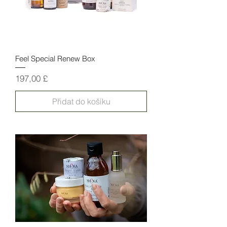
Feel Special Renew Box
Cena
197,00 £
Přidat do košíku