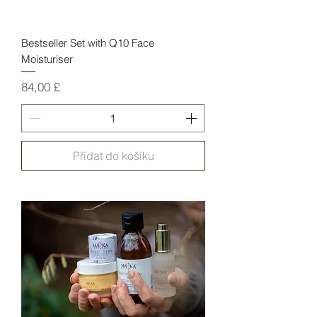
Bestseller Set with Q10 Face
Moisturiser
Cena
84,00 £
Přidat do košíku