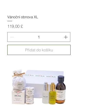
Vánoční obnova XL
Cena
119,00 £
Přidat do košíku