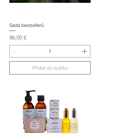
Sada bestsellerů
Cena
86,00 £
Přidat do košíku