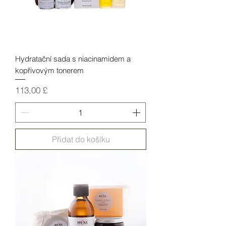
Hydratační sada s niacinamidem a
kopřivovým tonerem
Cena
113,00 £
Přidat do košíku