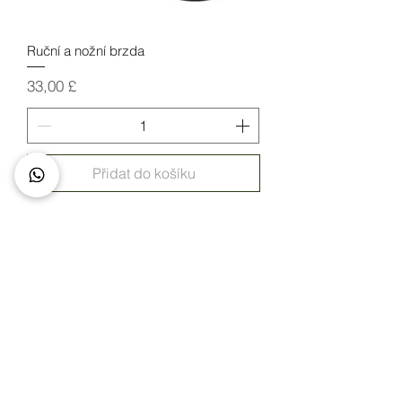
Ruční a nožní brzda
Cena
33,00 £
Přidat do košíku