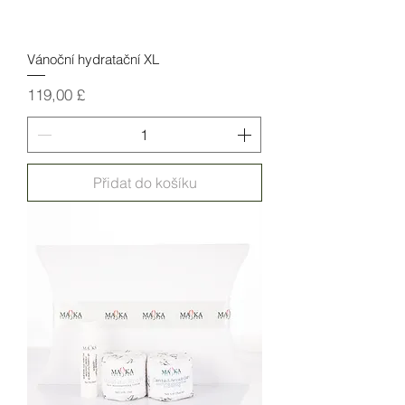
Vánoční hydratační XL
Cena
119,00 £
Přidat do košíku