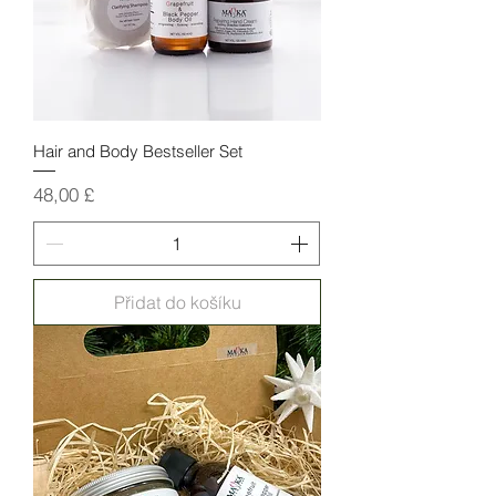
Hair and Body Bestseller Set
Cena
48,00 £
Přidat do košíku