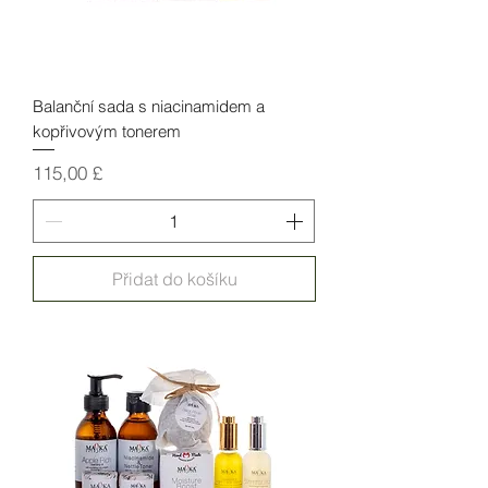
Balanční sada s niacinamidem a
kopřivovým tonerem
Cena
115,00 £
Přidat do košíku