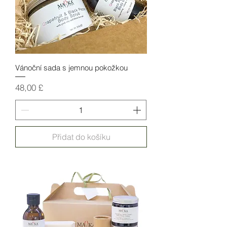
Vánoční sada s jemnou pokožkou
Cena
48,00 £
Přidat do košíku