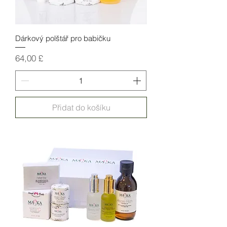
Dárkový polštář pro babičku
Cena
64,00 £
Přidat do košíku