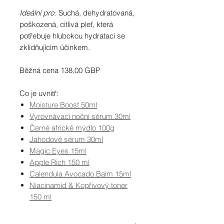
Ideální pro:
Suchá, dehydratovaná,
poškozená, citlivá pleť, která
potřebuje hlubokou hydrataci se
zklidňujícím účinkem.
Běžná cena 138,00 GBP
Co je uvnitř:
Moisture Boost 50ml
Vyrovnávací noční sérum 30ml
Černé africké mýdlo 100g
Jahodové sérum 30ml
Magic Eyes 15ml
Apple Rich 150 ml
Calendula Avocado Balm 15ml
Niacinamid & Kopřivový toner
150 ml