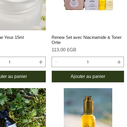
e Yeux 15ml
Renew Set avec Niacinamide & Toner
Ortie
Prix
113,00 £GB
uter au panier
Ajouter au panier