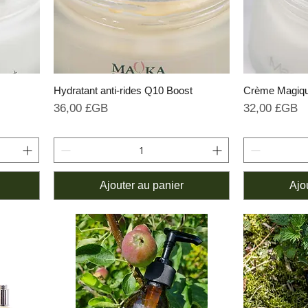
Hydratant anti-rides Q10 Boost
Crème Magiqu
Prix
Prix
36,00 £GB
32,00 £GB
Ajouter au panier
Ajo