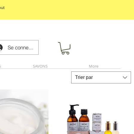
out
Se connecter
S
SAVONS
More
Trier par