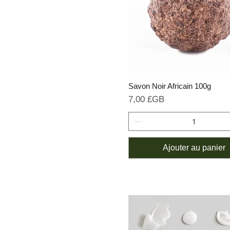
Savon Noir Africain 100g
Prix
7,00 £GB
Ajouter au panier