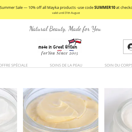
 Summer Sale — 10% off all Mayka products -use code
SUMMER10
at check
valid until 31th August
Natural Beauty, Made for You
forYou Since 2015
OFFRE SPÉCIALE
SOINS DE LA PEAU
SOIN DU CORP