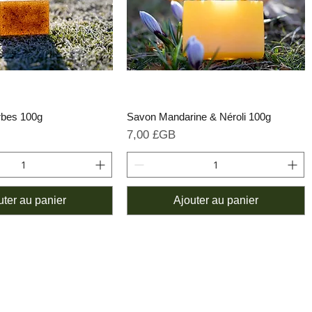
rbes 100g
Savon Mandarine & Néroli 100g
Prix
7,00 £GB
uter au panier
Ajouter au panier