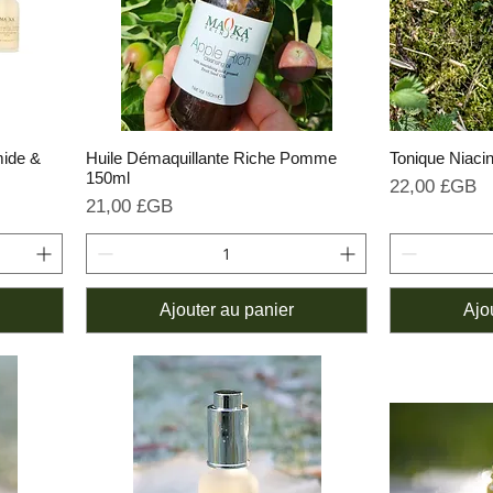
mide &
Huile Démaquillante Riche Pomme
Tonique Niaci
150ml
Prix
22,00 £GB
Prix
21,00 £GB
Ajouter au panier
Ajo