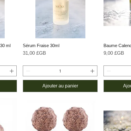
 30 ml
Sérum Fraise 30ml
Baume Calend
Prix
Prix
31,00 £GB
9,00 £GB
Ajouter au panier
Ajo