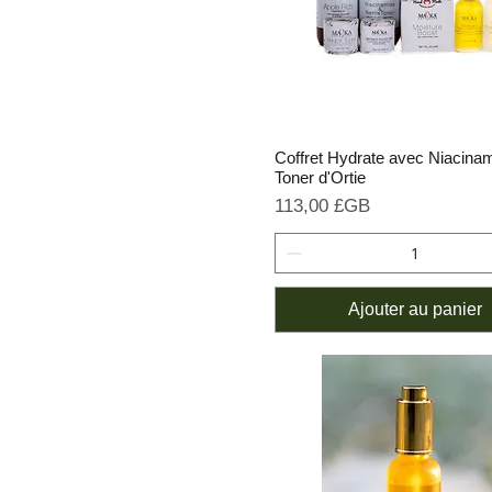
Coffret Hydrate avec Niacina
Toner d'Ortie
Prix
113,00 £GB
Ajouter au panier