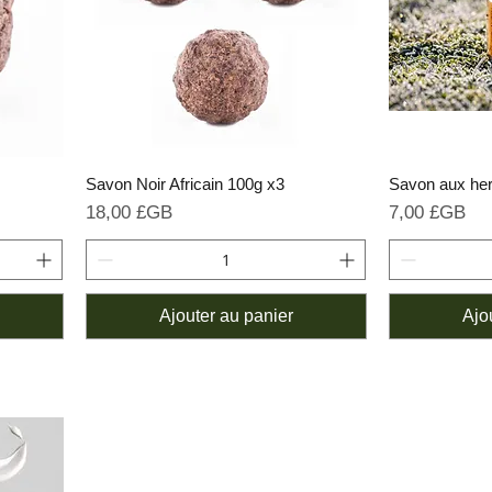
Savon Noir Africain 100g x3
Savon aux he
Prix
Prix
18,00 £GB
7,00 £GB
Ajouter au panier
Ajo