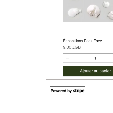
Échantillons Pack Face
Prix
9,00 £GB
Ajouter au panier