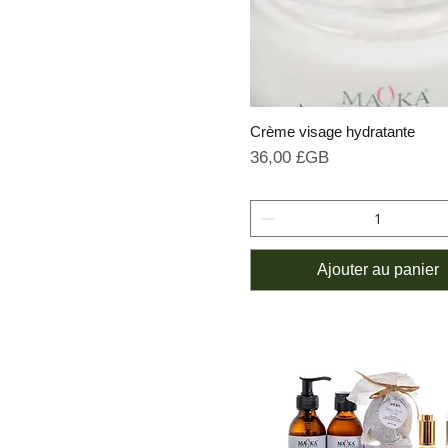
Crème visage hydratante
Prix
36,00 £GB
Ajouter au panier