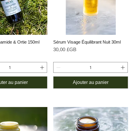
namide & Ortie 150ml
Sérum Visage Équilibrant Nuit 30ml
Prix
30,00 £GB
uter au panier
Ajouter au panier