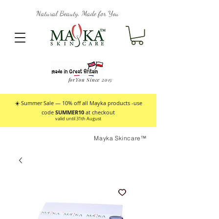
Natural Beauty, Made for You
forYou Since 2015
☀️ Summer Sale — 10% off all Mayka products -use
code
SUMMER10
at checkout
valid until 31th August
Mayka Skincare™