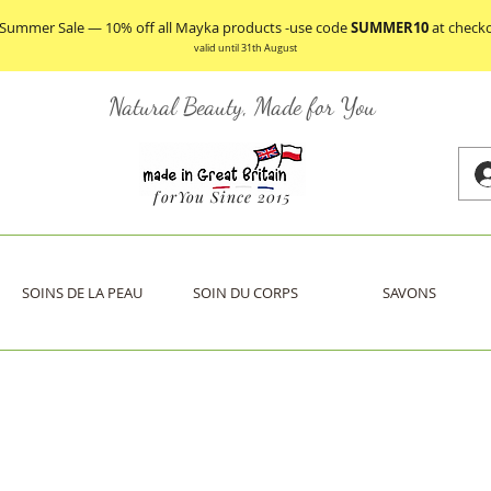
 Summer Sale — 10% off all Mayka products -use code
SUMMER10
at check
valid until 31th August
Natural Beauty, Made for You
forYou Since 2015
SOINS DE LA PEAU
SOIN DU CORPS
SAVONS