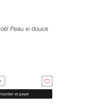
™
Noël Peau si douce
x
r
ander et payer