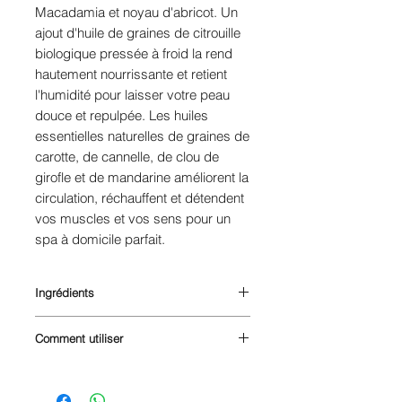
Macadamia et noyau d'abricot. Un
ajout d'huile de graines de citrouille
biologique pressée à froid la rend
hautement nourrissante et retient
l'humidité pour laisser votre peau
douce et repulpée. Les huiles
essentielles naturelles de graines de
carotte, de cannelle, de clou de
girofle et de mandarine améliorent la
circulation, réchauffent et détendent
vos muscles et vos sens pour un
spa à domicile parfait.
Ingrédients
Huile de Macadamia ternifolia
Comment utiliser
(graine), Prunus Armeniaca (noyau),
huile de Cucurbita pepo (graine),
Appliquer une petite quantité sur
Squalane, Tocophérol, Bêta-
une peau propre et masser. Pour de