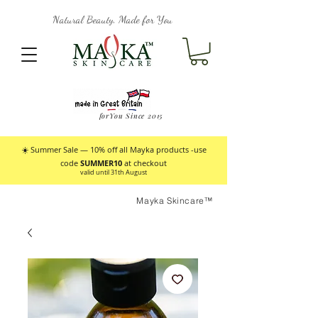
Natural Beauty, Made for You
forYou Since 2015
☀️ Summer Sale — 10% off all Mayka products -use
code
SUMMER10
at checkout
valid until 31th August
Mayka Skincare™