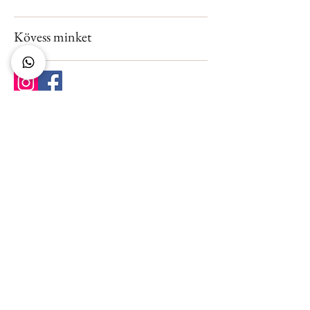
Kövess minket
Mayka Skin Care Limited
234 Marsh Lane, Preston
Lancashire, Egyesült Királyság
PR1 8RT
Tel.: +44 (0)
1772821986
.
Bejegyzett cégszám:
11160981
A Mayka Skin Care bejegyzett védjegy.
UK00003266228