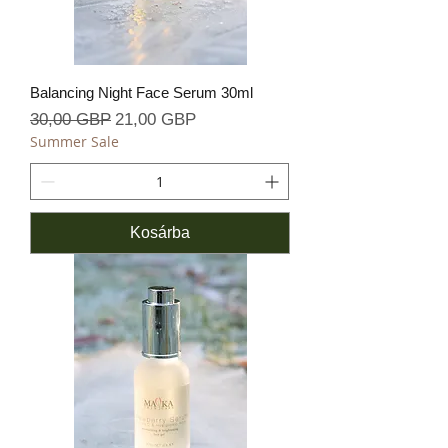
Balancing Night Face Serum 30ml
Szokásos ár
Akciós ár
30,00 GBP
21,00 GBP
Summer Sale
Kosárba