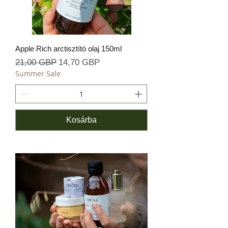
Apple Rich arctisztító olaj 150ml
Szokásos ár
Akciós ár
21,00 GBP
14,70 GBP
Summer Sale
Kosárba