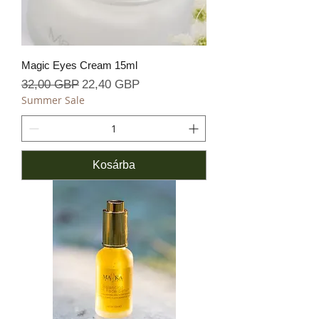
Magic Eyes Cream 15ml
Szokásos ár
Akciós ár
32,00 GBP
22,40 GBP
Summer Sale
Kosárba