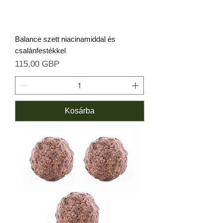
Balance szett niacinamiddal és
csalánfestékkel
Ár
115,00 GBP
Kosárba