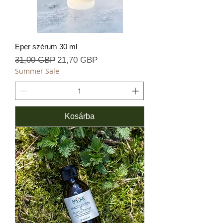
Eper szérum 30 ml
Szokásos ár
Akciós ár
31,00 GBP
21,70 GBP
Summer Sale
Kosárba