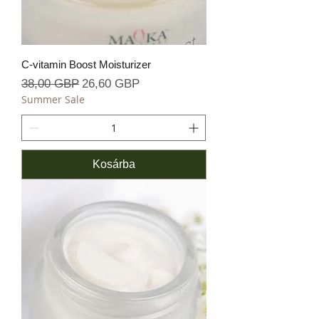
C-vitamin Boost Moisturizer
Szokásos ár
Akciós ár
38,00 GBP
26,60 GBP
Summer Sale
Kosárba