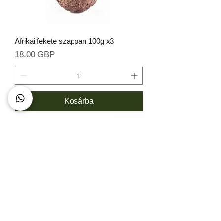
Afrikai fekete szappan 100g x3
Ár
18,00 GBP
Kosárba