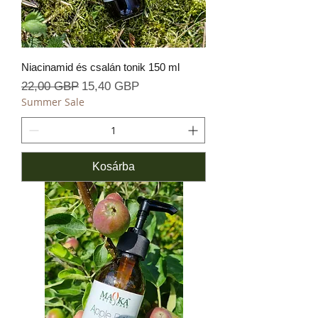
Niacinamid és csalán tonik 150 ml
Szokásos ár
Akciós ár
22,00 GBP
15,40 GBP
Summer Sale
Kosárba