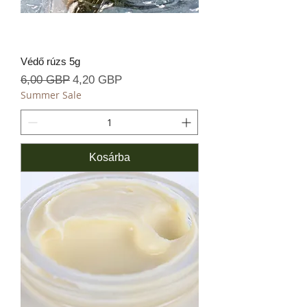
Védő rúzs 5g
Szokásos ár
Akciós ár
6,00 GBP
4,20 GBP
Summer Sale
Kosárba