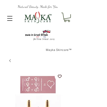
Natural Beauty, Made for You
forYou Since 2015
Mayka Skincare™