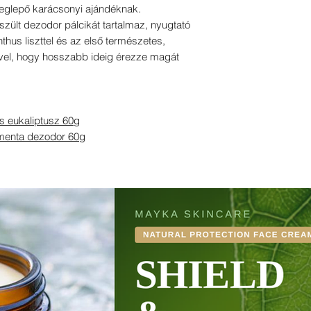
meglepő karácsonyi ajándéknak.
észült dezodor pálcikát tartalmaz, nyugtató
thus liszttel és az első természetes,
ővel, hogy hosszabb ideig érezze magát
s eukaliptusz 60g
smenta dezodor 60g