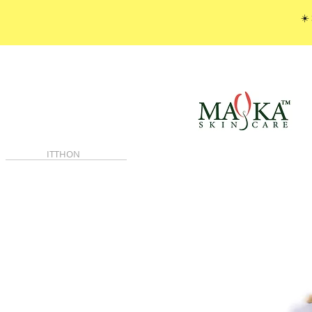
☀️
ITTHON
KAPCSOLATBA LÉPNI
KÜLÖNLEGES A