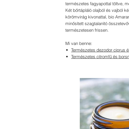
természetes fagyapottal töltve, 
Két bőrtápláló olajból és vajból k
körömvirág kivonattal, bio Amaran
minősített szagtalanító összetev
természetesen frissen.
Mi van benne:
Természetes dezodor ciprus é
Természetes citromfű és bor