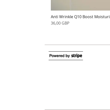
Anti Wrinkle Q10 Boost Moisturi
Ár
36,00 GBP