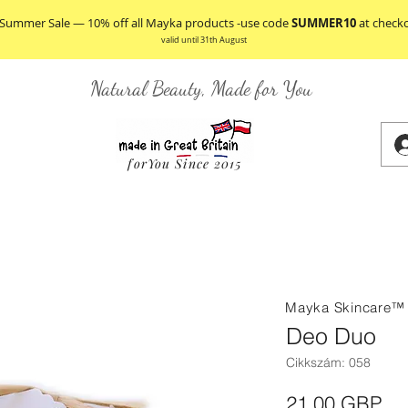
 Summer Sale — 10% off all Mayka products -use code
SUMMER10
at check
valid until 31th August
Natural Beauty, Made for You
forYou Since 2015
JÁNLAT
BŐRÁPOLÁS
TESTÁPOLÁS
S
Mayka Skincare
Deo Duo
Cikkszám: 058
Ár
21,00 GBP