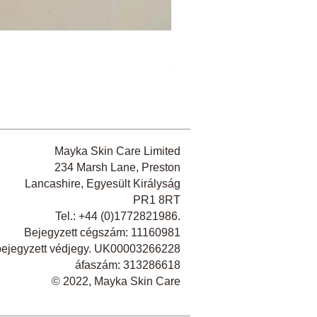
C-vitamin Boost Moisturize
Ár
38,00 GBP
Mayka Skin Care Limited
234 Marsh Lane, Preston
Lancashire, Egyesült Királyság
PR1 8RT
Tel.: +44 (0)
1772821986
.
Bejegyzett cégszám: 11160981
bejegyzett védjegy. UK00003266228
áfaszám: 313286618
​© 2022, Mayka Skin Care