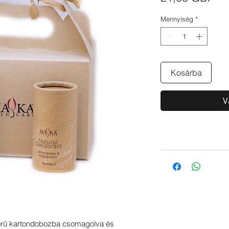
Mennyiség
*
Kosárba
V
örű kartondobozba csomagolva és